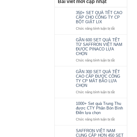
Bài viết mới cập nhật
350+ SET QUÀ TẾT CAO
CẤP CHO CÔNG TY CP
BỘT GIẶT LIX
Chức năng bình luận bị tắt
ở
350+
SET
GẦN 600 SET QUÀ TẾT
TỪ SAFFRON VIỆT NAM
QUÀ
ĐƯỢC PINACO LỰA
TẾT
CHỌN
CAO
CẤP
Chức năng bình luận bị tắt
ở
CHO
GẦN
CÔNG
600
GẦN 300 SET QUÀ TẾT
TY
CAO CẤP ĐƯỢC CÔNG
SET
TY CP MẮT BÃO LỰA
CP
QUÀ
CHỌN
BỘT
TẾT
GIẶT
TỪ
Chức năng bình luận bị tắt
ở
LIX
SAFFRON
GẦN
VIỆT
300
1000+ Set quà Trung Thu
NAM
được CTY Phân Bón Bình
SET
Điền lựa chọn
ĐƯỢC
QUÀ
PINACO
TẾT
Chức năng bình luận bị tắt
ở
LỰA
CAO
1000+
CHỌN
CẤP
Set
SAFFRON VIỆT NAM
ĐƯỢC
CUNG CẤP HƠN 450 SET
quà