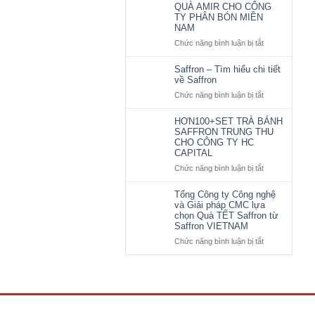
CÔNG
QUÀ AMIR CHO CÔNG
Trung
TY PHÂN BÓN MIỀN
TY
Thu
NAM
CP
được
MẮT
Chức năng bình luận bị tắt
CTY
ở
BÃO
Phân
SAFFRON
LỰA
Bón
VIỆT
Saffron – Tìm hiểu chi tiết
CHỌN
về Saffron
Bình
NAM
Điền
CUNG
Chức năng bình luận bị tắt
ở
lựa
CẤP
Saffron
chọn
HƠN
–
HƠN100+SET TRÀ BÁNH
450
SAFFRON TRUNG THU
Tìm
SET
CHO CÔNG TY HC
hiểu
QUÀ
CAPITAL
chi
AMIR
tiết
Chức năng bình luận bị tắt
ở
CHO
về
HƠN100+SET
CÔNG
Saffron
TRÀ
Tổng Công ty Công nghệ
TY
và Giải pháp CMC lựa
BÁNH
PHÂN
chọn Quà TẾT Saffron từ
SAFFRON
BÓN
Saffron VIETNAM
TRUNG
MIỀN
THU
Chức năng bình luận bị tắt
ở
NAM
CHO
Tổng
CÔNG
Công
TY
ty
HC
Công
CAPITAL
nghệ
và