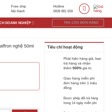
Free ship
Hotline
Nội thành
0938 881 659
TRA CỨU ĐƠN HÀNG
ÁCH DOANH NGHIỆP
saffron nghệ 50ml
Tiêu chí hoạt động
Phát hiện hàng giả, bạn
trả hàng và nhận
thêm
500%
giá trị.
Giao hàng miễn phí
đơn hàng trên 1 triệu
đồng
 nghệ 50ml số lượng
Được phép đổi trả hàng
trong 14 ngày miễn phí