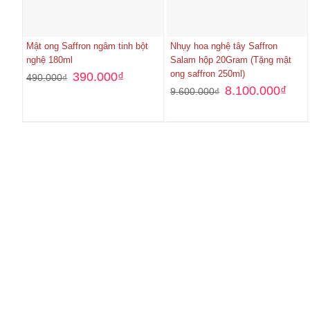
Mật ong Saffron ngâm tinh bột
Nhụy hoa nghệ tây Saffron
nghệ 180ml
Salam hộp 20Gram (Tặng mật
ong saffron 250ml)
390.000
₫
490.000
₫
8.100.000
₫
9.600.000
₫