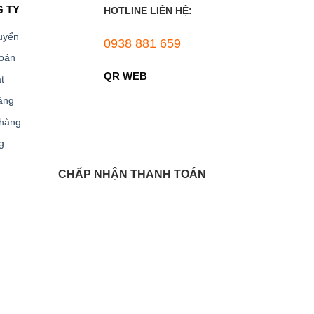
G TY
HOTLINE LIÊN HỆ:
Giải
pháp
CMC
uyển
0938 881 659
lựa
toán
chọn
Quà
QR WEB
t
TẾT
Saffron
àng
từ
Saffron
 hàng
VIETNAM
g
THANH TOÁN