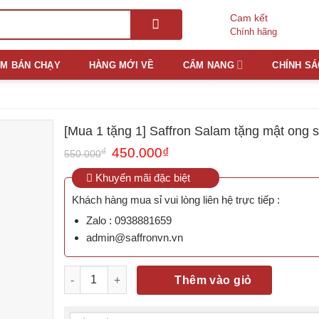
Cam kết
Chính hãng
ẨM BÁN CHẠY
HÀNG MỚI VỀ
CẨM NANG
CHÍNH S
[Mua 1 tặng 1] Saffron Salam tặng mật ong 
₫
450.000
₫
550.000
Khuyến mãi đặc biệt
Khách hàng mua sỉ vui lòng liên hệ trực tiếp :
Zalo : 0938881659
admin@saffronvn.vn
[Mua 1 tặng 1] Saffron Salam tặng mật ong saffron
Thêm vào giỏ