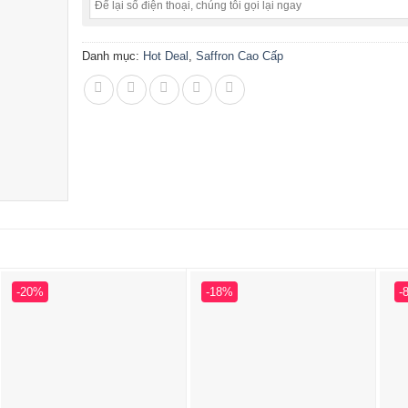
Danh mục:
Hot Deal
,
Saffron Cao Cấp
-20%
-18%
-