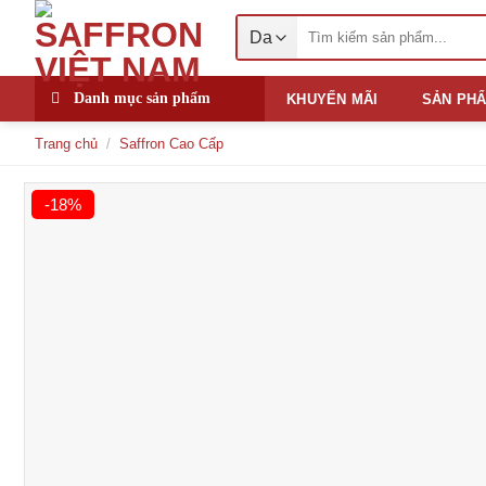
Skip
Tìm
to
kiếm:
content
Danh mục sản phẩm
KHUYẾN MÃI
SẢN PH
Trang chủ
/
Saffron Cao Cấp
-18%