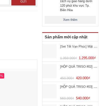
Dịch vụ giao hàng dưới
120 phút khu vực Tp.
Biên Hòa
Xem thêm
Sản phẩm mới cập nhật
[Set Tết Vạn Phúc] Mật ong dược liệu 500ml + 4 hộp Mứt Hạt
1.295.000
₫
1.350.000
₫
[HỘP QUÀ TRISO #02] Hộp 6 hũ yến chưng saffron 25% (Lọ 70ml)
8%
-14%
-21%
420.000
₫
450.000
₫
[HỘP QUÀ TRISO #03] Hộp 8 hũ yến chưng saffron 25% (lọ 70ml)
HẾT HÀNG
540.000
₫
560.000
₫