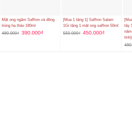
Mật ong ngâm Saffron và đông
[Mua 1 tặng 1] Saffron Salam
[Mua
trùng hạ thảo 180ml
1Gr tặng 1 mật ong saffron 50ml
tây 
năm 
390.000
₫
450.000
₫
490.000
₫
550.000
₫
tinh)
490