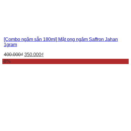
[Combo ngâm sẵn 180ml] Mật ong ngâm Saffron Jahan
1gram
400.000
₫
350.000
₫
-8%