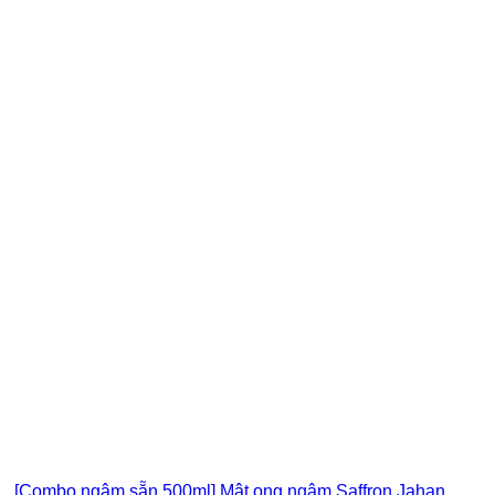
[Combo ngâm sẵn 500ml] Mật ong ngâm Saffron Jahan