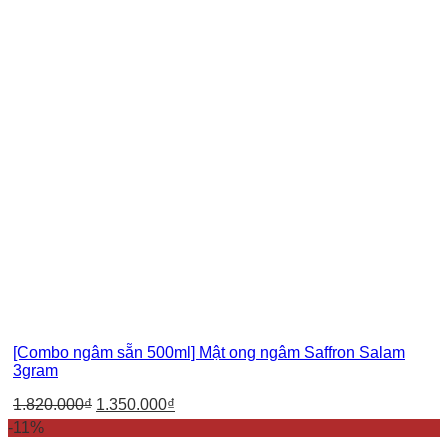
[Combo ngâm sẵn 500ml] Mật ong ngâm Saffron Salam
3gram
1.820.000
₫
1.350.000
₫
-11%