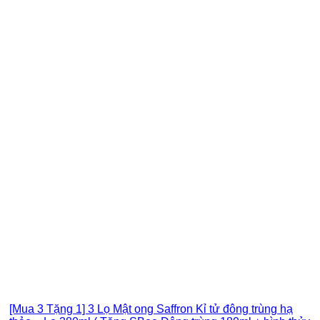
[Mua 3 Tặng 1] 3 Lọ Mật ong Saffron Kỉ tử đông trùng hạ