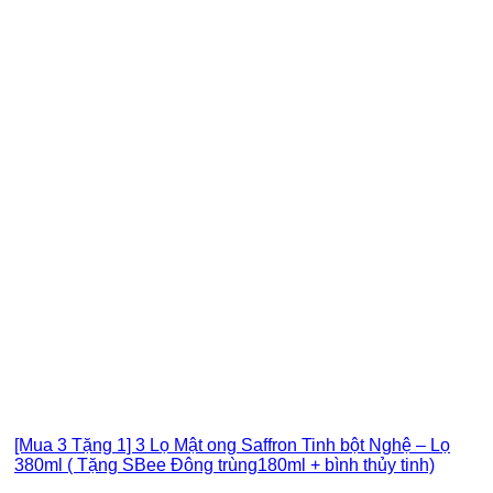
[Mua 3 Tặng 1] 3 Lọ Mật ong Saffron Tinh bột Nghệ – Lọ
380ml ( Tặng SBee Đông trùng180ml + bình thủy tinh)