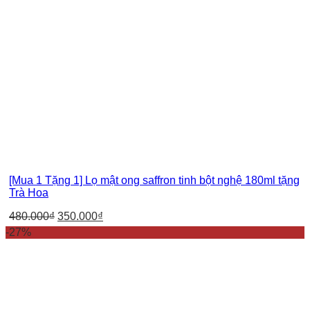
[Mua 1 Tặng 1] Lọ mật ong saffron tinh bột nghệ 180ml tặng
Trà Hoa
480.000
₫
350.000
₫
-27%