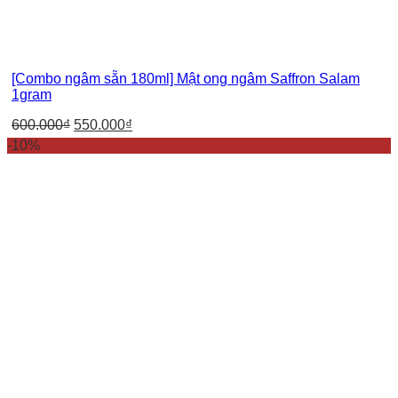
[Combo ngâm sẵn 180ml] Mật ong ngâm Saffron Salam
1gram
600.000
₫
550.000
₫
-10%