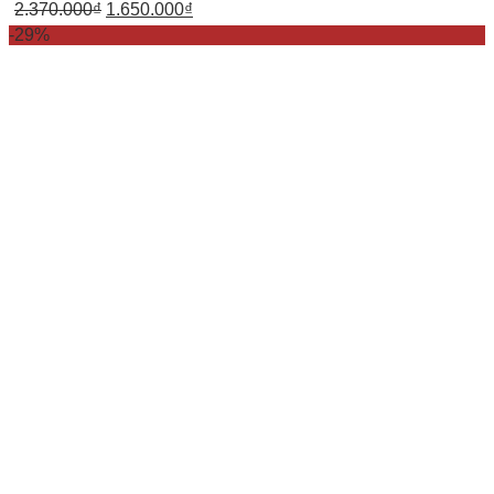
2.370.000
₫
1.650.000
₫
-29%