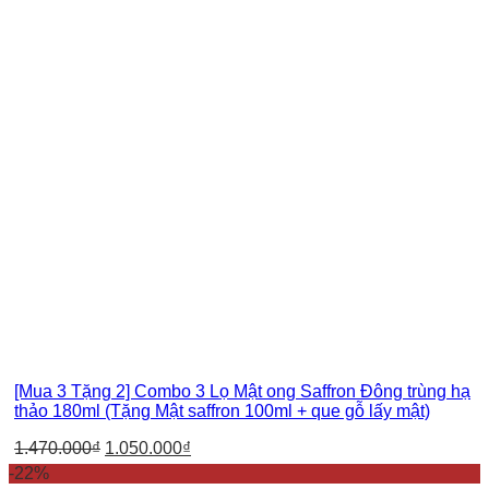
[Mua 3 Tặng 2] Combo 3 Lọ Mật ong Saffron Đông trùng hạ
thảo 180ml (Tặng Mật saffron 100ml + que gỗ lấy mật)
1.470.000
₫
1.050.000
₫
-22%