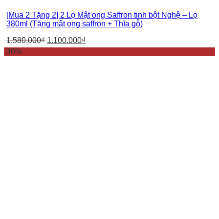
[Mua 2 Tặng 2] 2 Lọ Mật ong Saffron tinh bột Nghệ – Lọ
380ml (Tặng mật ong saffron + Thìa gỗ)
1.580.000
₫
1.100.000
₫
-30%