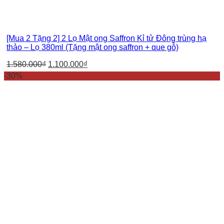
[Mua 2 Tặng 2] 2 Lọ Mật ong Saffron Kỉ tử Đông trùng hạ
thảo – Lọ 380ml (Tặng mật ong saffron + que gỗ)
1.580.000
₫
1.100.000
₫
-30%