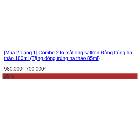
[Mua 2 Tặng 1] Combo 2 lọ mật ong saffron Đông trùng hạ
thảo 180ml (Tặng đông trùng hạ thảo 85ml)
980.000
₫
700.000
₫
-29%