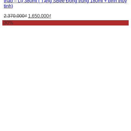
thảo – Lọ 380ml ( Tặng SBee Đông trùng 180ml + bình thủy
tinh)
2.370.000
₫
1.650.000
₫
-30%