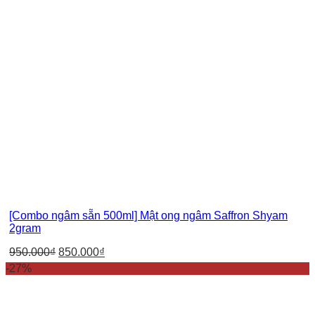
[Combo ngâm sẵn 500ml] Mật ong ngâm Saffron Shyam
2gram
950.000
₫
850.000
₫
-27%