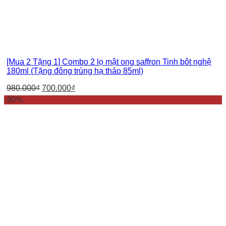
[Mua 2 Tặng 1] Combo 2 lọ mật ong saffron Tinh bôt nghệ
180ml (Tặng đông trùng hạ thảo 85ml)
980.000
₫
700.000
₫
-30%