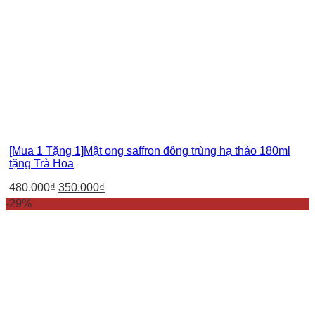
[Mua 1 Tặng 1]Mật ong saffron đông trùng hạ thảo 180ml
tặng Trà Hoa
480.000
₫
350.000
₫
-29%