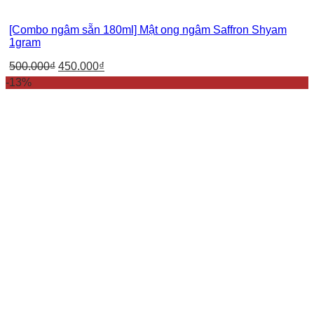
[Combo ngâm sẵn 180ml] Mật ong ngâm Saffron Shyam
1gram
500.000
₫
450.000
₫
-13%