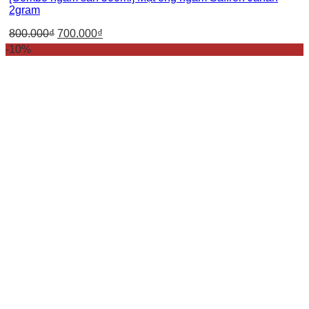
2gram
800.000
₫
700.000
₫
-10%