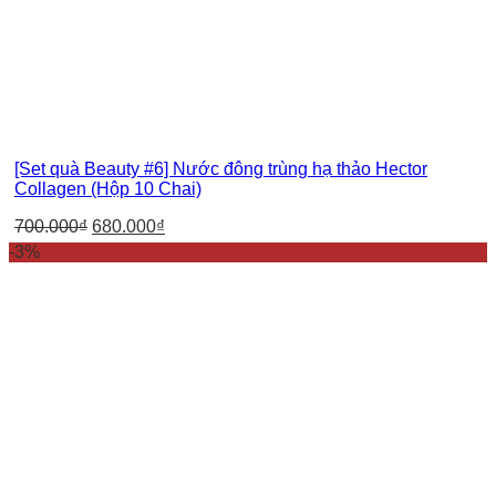
[Set quà Beauty #6] Nước đông trùng hạ thảo Hector
Collagen (Hộp 10 Chai)
700.000
₫
680.000
₫
-3%