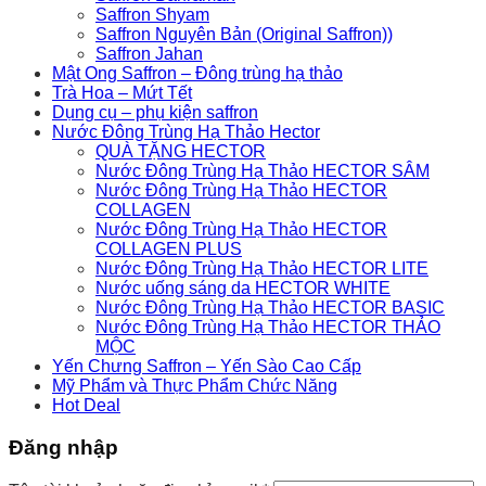
Saffron Shyam
Saffron Nguyên Bản (Original Saffron))
Saffron Jahan
Mật Ong Saffron – Đông trùng hạ thảo
Trà Hoa – Mứt Tết
Dụng cụ – phụ kiện saffron
Nước Đông Trùng Hạ Thảo Hector
QUÀ TẶNG HECTOR
Nước Đông Trùng Hạ Thảo HECTOR SÂM
Nước Đông Trùng Hạ Thảo HECTOR
COLLAGEN
Nước Đông Trùng Hạ Thảo HECTOR
COLLAGEN PLUS
Nước Đông Trùng Hạ Thảo HECTOR LITE
Nước uống sáng da HECTOR WHITE
Nước Đông Trùng Hạ Thảo HECTOR BASIC
Nước Đông Trùng Hạ Thảo HECTOR THẢO
MỘC
Yến Chưng Saffron – Yến Sào Cao Cấp
Mỹ Phẩm và Thực Phẩm Chức Năng
Hot Deal
Đăng nhập