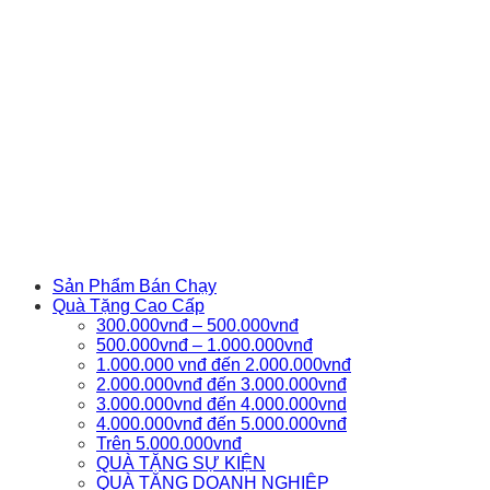
Sản Phẩm Bán Chạy
Quà Tặng Cao Cấp
300.000vnđ – 500.000vnđ
500.000vnđ – 1.000.000vnđ
1.000.000 vnđ đến 2.000.000vnđ
2.000.000vnđ đến 3.000.000vnđ
3.000.000vnd đến 4.000.000vnd
4.000.000vnđ đến 5.000.000vnđ
Trên 5.000.000vnđ
QUÀ TẶNG SỰ KIỆN
QUÀ TẶNG DOANH NGHIỆP