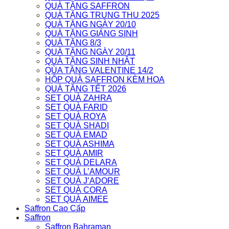
QUÀ TẶNG SAFFRON
QUÀ TẶNG TRUNG THU 2025
QUÀ TẶNG NGÀY 20/10
QUÀ TẶNG GIÁNG SINH
QUÀ TẶNG 8/3
QUÀ TẶNG NGÀY 20/11
QUÀ TẶNG SINH NHẬT
QÙA TẶNG VALENTINE 14/2
HỘP QUÀ SAFFRON KÈM HOA
QUÀ TẶNG TẾT 2026
SET QUÀ ZAHRA
SET QUÀ FARID
SET QUÀ ROYA
SET QUÀ SHADI
SET QUÀ EMAD
SET QUÀ ASHIMA
SET QUÀ AMIR
SET QUÀ DELARA
SET QUÀ L’AMOUR
SET QUÀ J’ADORE
SET QUÀ CORA
SET QUÀ AIMEE
Saffron Cao Cấp
Saffron
Saffron Bahraman