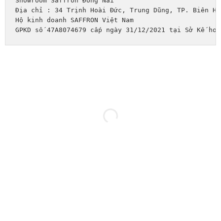
Showroom Saffron Đồng Nai
Địa chỉ : 34 Trịnh Hoài Đức, Trung Dũng, TP. Biên Hò
Hộ kinh doanh SAFFRON Việt Nam
GPKD số 47A8074679 cấp ngày 31/12/2021 tại Sở Kế hoạ