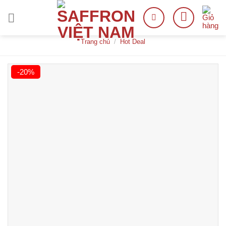
Skip
to
content
Trang chủ
/
Hot Deal
-20%