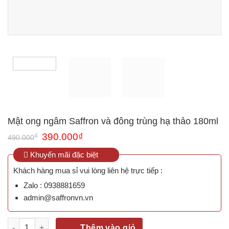
Mật ong ngâm Saffron và đông trùng hạ thảo 180ml
₫
390.000
₫
490.000
Khuyến mãi đặc biệt
Khách hàng mua sỉ vui lòng liên hệ trực tiếp :
Zalo : 0938881659
admin@saffronvn.vn
Mật ong ngâm Saffron và đông trùng hạ thảo 180ml số lượng
Thêm vào giỏ