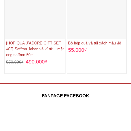
[HỘP QUÀ J’ADORE GIFT SET
Bộ hộp quà và túi xách màu đỏ
#02] Saffron Jahan và kỉ tử + mật
55.000
₫
ong saffron 50ml
490.000
₫
550.000
₫
FANPAGE FACEBOOK