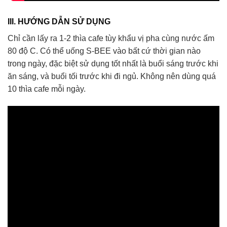
III. HƯỚNG DẪN SỬ DỤNG
Chỉ cần lấy ra 1-2 thìa cafe tùy khẩu vị pha cùng nước ấm
80 độ C. Có thể uống S-BEE vào bất cứ thời gian nào
trong ngày, đặc biệt sử dụng tốt nhất là buổi sáng trước khi
ăn sáng, và buổi tối trước khi đi ngủ. Không nên dùng quá
10 thìa cafe mỗi ngày.