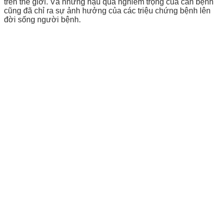
trên thế giới. Và những hậu quả nghiêm trọng của căn bệnh
cũng đã chỉ ra sự ảnh hưởng của các triệu chứng bệnh lên
đời sống người bệnh.