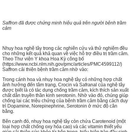
Saffron đã được chứng minh hiệu quả trên người bệnh trầm
cảm
Nhụy hoa nghệ tây trong các nghiên cứu và thử nghiệm đều
cho những kết quả khả quan về việc hỗ trợ điều trị trầm cảm.
Theo Thư viện Y khoa Hoa Kỳ công bố
(https://www.ncbi.nlm.nih.gov/pmc/articles/PMC4599112/)
Saffron cải thiện bệnh trầm cảm nhờ vào:
Trong cánh hoa và nhụy hoa nghệ tây có những hợp chất
ảnh hưởng đến tâm trạng, Crocin và Safranal của nghệ tây
được biết là có tác dụng chống trầm cảm, kích thích sản xuất
chất dẫn truyền thần kinh serotonin. Nhờ vào đó, chúng giúp
chống lại các triệu chứng của bệnh trầm cảm bằng cách duy
trì Dopamine, Norepinephrine, Serotonin ở mức độ cân
bằng.
Bên cạnh đó, nhụy hoa nghệ tây còn chứa Carotenoid (một
loại hợp chất chống oxy hóa cao) và các vitamin thiết yếu
giúp cải thiện sức khỏe từ bên trong, biểu hiện tràn đầy sinh