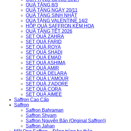
QUÀ TẶNG 8/3
QUÀ TẶNG NGÀY 20/11
QUÀ TẶNG SINH NHẬT
QÙA TẶNG VALENTINE 14/2
HỘP QUÀ SAFFRON KÈM HOA
QUÀ TẶNG TẾT 2026
SET QUÀ ZAHRA
SET QUÀ FARID
SET QUÀ ROYA
SET QUÀ SHADI
SET QUÀ EMAD
SET QUÀ ASHIMA
SET QUÀ AMIR
SET QUÀ DELARA
SET QUÀ L’AMOUR
SET QUÀ J’ADORE
SET QUÀ CORA
SET QUÀ AIMEE
Saffron Cao Cấp
Saffron
Saffron Bahraman
Saffron Shyam
Saffron Nguyên Bản (Original Saffron))
Saffron Jahan