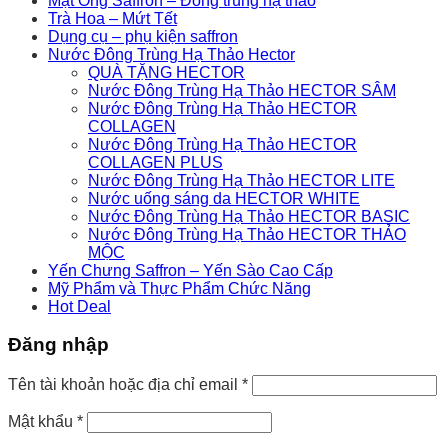
Mật Ong Saffron – Đông trùng hạ thảo
Trà Hoa – Mứt Tết
Dụng cụ – phụ kiện saffron
Nước Đông Trùng Hạ Thảo Hector
QUÀ TẶNG HECTOR
Nước Đông Trùng Hạ Thảo HECTOR SÂM
Nước Đông Trùng Hạ Thảo HECTOR
COLLAGEN
Nước Đông Trùng Hạ Thảo HECTOR
COLLAGEN PLUS
Nước Đông Trùng Hạ Thảo HECTOR LITE
Nước uống sáng da HECTOR WHITE
Nước Đông Trùng Hạ Thảo HECTOR BASIC
Nước Đông Trùng Hạ Thảo HECTOR THẢO
MỘC
Yến Chưng Saffron – Yến Sào Cao Cấp
Mỹ Phẩm và Thực Phẩm Chức Năng
Hot Deal
Đăng nhập
Tên tài khoản hoặc địa chỉ email
*
Mật khẩu
*