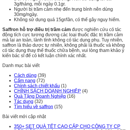
3g/tháng, mỗi ngày 0.1gr.
Người bị trầm cảm nhẹ đến trung bình nên dùng
30mg/ngày.
Không sử dụng quá 15gr/lần, có thể gây nguy hiểm.
Saffron hỗ trợ điều trị trầm cảm
được nghiên cứu có tác
động tích cực tương đương các loại thuốc đặc trị trầm cảm
mà lại an toàn, lành tính không có tác dụng phụ. Tuy nhiên,
saffron là thảo dược tự nhiên, không phải là thuốc và không
có tác dụng thay thế thuốc chữa bệnh, vui lòng tham khảo ý
kiến bác sĩ để có kết luận chính xác nhất.
Danh mục bài viết
Cách dùng
(39)
Cẩm nang
(72)
Chính sách chiết khấu
(1)
CHÍNH SÁCH DOANH NGHIỆP
(4)
Quà Tặng Doanh Nghiệp
(16)
Tác dụng
(32)
Tìm hiểu về saffron
(15)
Bài viết mới cập nhật
350+ SET QUÀ TẾT CAO CẤP CHO CÔNG TY CP