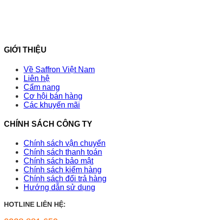
GIỚI THIỆU
Về Saffron Việt Nam
Liên hệ
Cẩm nang
Cơ hội bán hàng
Các khuyến mãi
CHÍNH SÁCH CÔNG TY
Chính sách vận chuyển
Chính sách thanh toán
Chính sách bảo mật
Chính sách kiểm hàng
Chính sách đổi trả hàng
Hướng dẫn sử dụng
HOTLINE LIÊN HỆ: