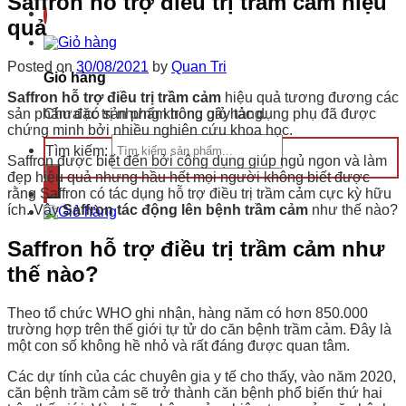
Saffron hỗ trợ điều trị trầm cảm hiệu
quả
Posted on
30/08/2021
by
Quan Tri
Giỏ hàng
Saffron hỗ trợ điều trị trầm cảm
hiệu quả tương đương các
Chưa có sản phẩm trong giỏ hàng.
sản phẩm đặc trị nhưng không gây tác dụng phụ đã được
chứng minh bởi nhiều nghiên cứu khoa học.
Tìm kiếm:
Saffron được biết đến bởi công dụng giúp ngủ ngon và làm
đẹp hiệu quả nhưng hầu hết mọi người không biết được
rằng Saffron có tác dụng hỗ trợ điều trị trầm cảm cực kỳ hữu
ích. Vậy
Saffron tác động lên bệnh trầm cảm
như thế nào?
Saffron hỗ trợ điều trị trầm cảm như
thế nào?
Theo tổ chức WHO ghi nhận, hàng năm có hơn 850.000
trường hợp trên thế giới tự tử do căn bệnh trầm cảm. Đây là
một con số không hề nhỏ và rất đáng được quan tâm.
Các dự tính của các chuyên gia y tế cho thấy, vào năm 2020,
căn bệnh trầm cảm sẽ trở thành căn bệnh phổ biến thứ hai