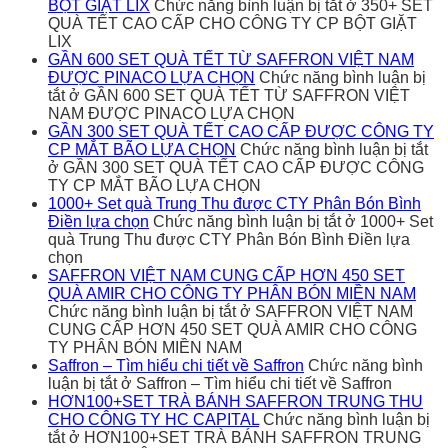
BỘT GIẶT LIX
Chức năng bình luận bị tắt
ở 350+ SET
QUÀ TẾT CAO CẤP CHO CÔNG TY CP BỘT GIẶT
LIX
GẦN 600 SET QUÀ TẾT TỪ SAFFRON VIỆT NAM
ĐƯỢC PINACO LỰA CHỌN
Chức năng bình luận bị
tắt
ở GẦN 600 SET QUÀ TẾT TỪ SAFFRON VIỆT
NAM ĐƯỢC PINACO LỰA CHỌN
GẦN 300 SET QUÀ TẾT CAO CẤP ĐƯỢC CÔNG TY
CP MẮT BÃO LỰA CHỌN
Chức năng bình luận bị tắt
ở GẦN 300 SET QUÀ TẾT CAO CẤP ĐƯỢC CÔNG
TY CP MẮT BÃO LỰA CHỌN
1000+ Set quà Trung Thu được CTY Phân Bón Bình
Điền lựa chọn
Chức năng bình luận bị tắt
ở 1000+ Set
quà Trung Thu được CTY Phân Bón Bình Điền lựa
chọn
SAFFRON VIỆT NAM CUNG CẤP HƠN 450 SET
QUÀ AMIR CHO CÔNG TY PHÂN BÓN MIỀN NAM
Chức năng bình luận bị tắt
ở SAFFRON VIỆT NAM
CUNG CẤP HƠN 450 SET QUÀ AMIR CHO CÔNG
TY PHÂN BÓN MIỀN NAM
Saffron – Tìm hiểu chi tiết về Saffron
Chức năng bình
luận bị tắt
ở Saffron – Tìm hiểu chi tiết về Saffron
HƠN100+SET TRÀ BÁNH SAFFRON TRUNG THU
CHO CÔNG TY HC CAPITAL
Chức năng bình luận bị
tắt
ở HƠN100+SET TRÀ BÁNH SAFFRON TRUNG