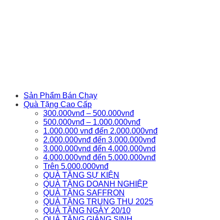
Sản Phẩm Bán Chạy
Quà Tặng Cao Cấp
300.000vnđ – 500.000vnđ
500.000vnđ – 1.000.000vnđ
1.000.000 vnđ đến 2.000.000vnđ
2.000.000vnđ đến 3.000.000vnđ
3.000.000vnd đến 4.000.000vnd
4.000.000vnđ đến 5.000.000vnđ
Trên 5.000.000vnđ
QUÀ TẶNG SỰ KIỆN
QUÀ TẶNG DOANH NGHIỆP
QUÀ TẶNG SAFFRON
QUÀ TẶNG TRUNG THU 2025
QUÀ TẶNG NGÀY 20/10
QUÀ TẶNG GIÁNG SINH