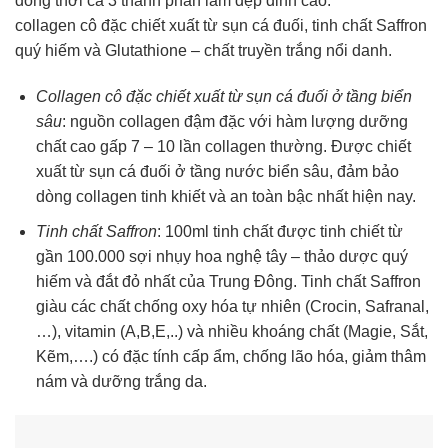
đồng thời cả 3 thành phần làm đẹp đỉnh cao:
collagen cô đặc chiết xuất từ sụn cá đuối, tinh chất Saffron
quý hiếm và Glutathione – chất truyền trắng nổi danh.
Collagen cô đặc chiết xuất từ sụn cá đuối ở tầng biển
sâu
: nguồn collagen đậm đặc với hàm lượng dưỡng
chất cao gấp 7 – 10 lần collagen thường. Được chiết
xuất từ sụn cá đuối ở tầng nước biển sâu, đảm bảo
dòng collagen tinh khiết và an toàn bậc nhất hiện nay.
Tinh chất Saffron
: 100ml tinh chất được tinh chiết từ
gần 100.000 sợi nhụy hoa nghệ tây – thảo dược quý
hiếm và đắt đỏ nhất của Trung Đông. Tinh chất Saffron
giàu các chất chống oxy hóa tự nhiên (Crocin, Safranal,
…), vitamin (A,B,E,..) và nhiều khoáng chất (Magie, Sắt,
Kẽm,….) có đặc tính cấp ẩm, chống lão hóa, giảm thâm
nám và dưỡng trắng da.