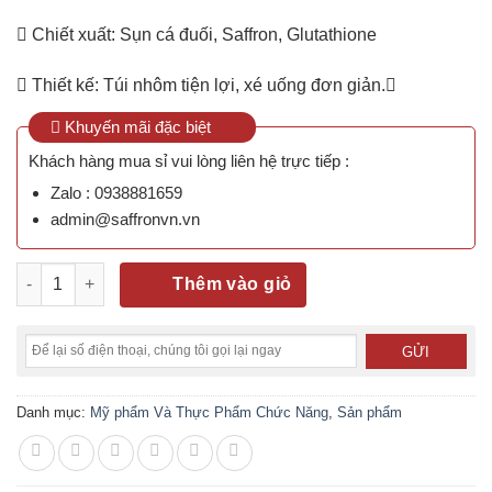
Chiết xuất: Sụn cá đuối, Saffron, Glutathione
Thiết kế: Túi nhôm tiện lợi, xé uống đơn giản.
Khuyến mãi đặc biệt
Khách hàng mua sỉ vui lòng liên hệ trực tiếp :
Zalo : 0938881659
admin@saffronvn.vn
3 hộp Collagen Saffron Colax số lượng
Thêm vào giỏ
Danh mục:
Mỹ phẩm Và Thực Phẩm Chức Năng
,
Sản phẩm