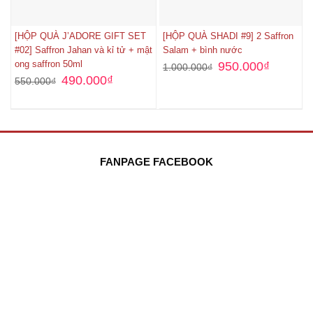
[HỘP QUÀ J’ADORE GIFT SET
[HỘP QUÀ SHADI #9] 2 Saffron
#02] Saffron Jahan và kỉ tử + mật
Salam + bình nước
ong saffron 50ml
950.000
₫
1.000.000
₫
490.000
₫
550.000
₫
FANPAGE FACEBOOK