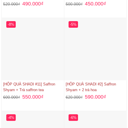
490.000
₫
450.000
₫
520.000
₫
500.000
₫
-8%
-5%
[HỘP QUÀ SHADI #11] Saffron
[HỘP QUÀ SHADI #2] Saffron
Shyam + Trà saffron tea
Shyam + 2 trà hoa
550.000
₫
590.000
₫
600.000
₫
620.000
₫
-4%
-6%