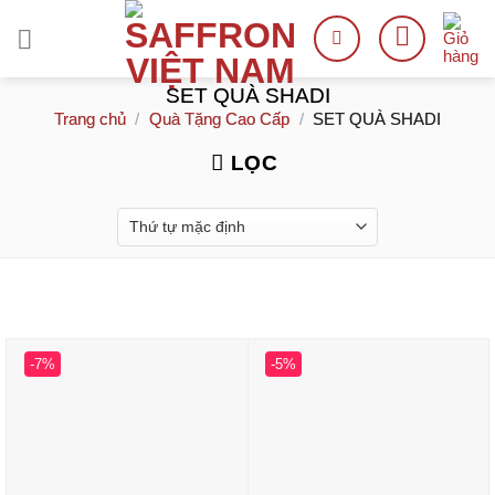
Skip
to
content
SET QUÀ SHADI
Trang chủ
/
Quà Tặng Cao Cấp
/
SET QUÀ SHADI
LỌC
-7%
-5%